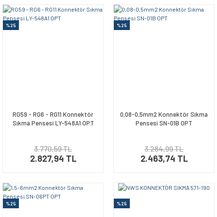
%25
%25
RG59 - RG6 - RG11 Konnektör
0,08-0,5mm2 Konnektör Sıkma
Sıkma Pensesi LY-548A1 OPT
Pensesi SN-01B OPT
3.770,59 TL
3.284,99 TL
2.827,94 TL
2.463,74 TL
%25
%25