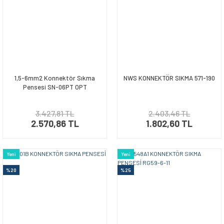
1,5-6mm2 Konnektör Sıkma
NWS KONNEKTÖR SIKMA 571-190
Pensesi SN-06PT OPT
3.427,81 TL
2.403,46 TL
2.570,86 TL
1.802,60 TL
Yeni
Yeni
%20
%25