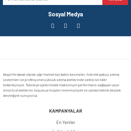
Sosyal Medya
Akgül Hırdavat olarak, ağır hizmet tipi kablo kesmeler, hidrolik pabuç sıkma
sistemleri ve profesyonel yüksük sıkma aletlerinde sektörün lider
tedarikçisiyiz. Teknik projelerinizde maksimum performans sağlayan uzun
ömürlü el aletlerini, koşulsuz müşteri memnuniyeti ve uzman teknik destek
desteğiyle sunuyoruz.
KAMPANYALAR
En Yeniler