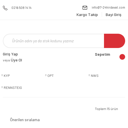
info@7-24hirdavat.com
0216 508 14 14
Kargo Takip
Bayi Giriş
Giriş Yap
Sepetim
Üye Ol
veya
KYP
OPT
NWS
RENNSTEIG
Toplam 15 ürün