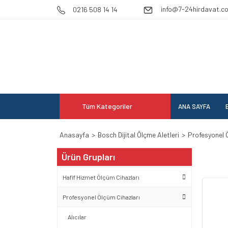
info@7-24hirdavat.c
0216 508 14 14
Tüm Kategoriler
ANA SAYFA
E
Anasayfa
Bosch Dijital Ölçme Aletleri
Profesyonel 
Ürün Grupları
Hafif Hizmet Ölçüm Cihazları
Profesyonel Ölçüm Cihazları
Alıcılar