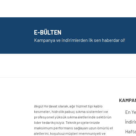
E-BÜLTEN
Kampanya ve indirimlerden ilk sen haberdar ol!
KAMPA
Akgül Hırdavat olarak, ağır hizmet tipi kablo
kesmeler, hidrolik pabuç sıkma sistemleri ve
En Ye
profesyonel yüksük sıkma aletlerinde sektörün
İndir
lider tedarikçisiyiz. Teknik projelerinizde
maksimum performans sağlayan uzun ömürlü el
Hafta
aletlerini, koşulsuz müşteri memnuniyeti ve