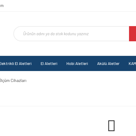
om
lektrikli El Aletleri
El Aletleri
Hobi Aletleri
Akülü Aletler
KAM
Ölçüm Cihazları