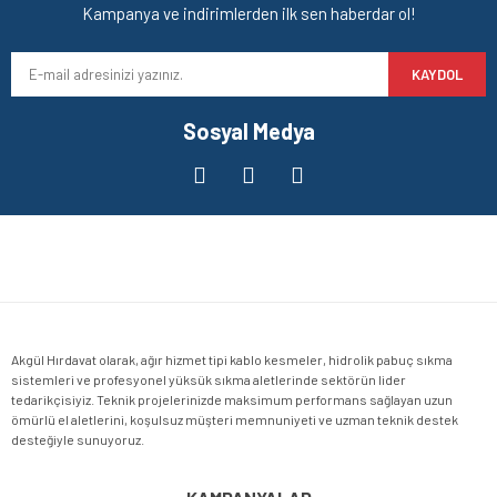
Kampanya ve indirimlerden ilk sen haberdar ol!
KAYDOL
Sosyal Medya
Akgül Hırdavat olarak, ağır hizmet tipi kablo kesmeler, hidrolik pabuç sıkma
sistemleri ve profesyonel yüksük sıkma aletlerinde sektörün lider
tedarikçisiyiz. Teknik projelerinizde maksimum performans sağlayan uzun
ömürlü el aletlerini, koşulsuz müşteri memnuniyeti ve uzman teknik destek
desteğiyle sunuyoruz.