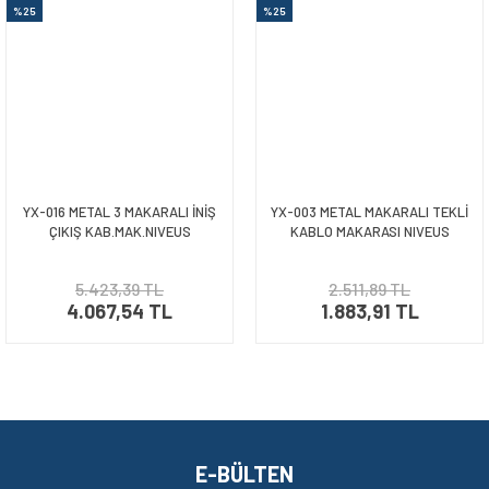
%25
%25
KONNEKTÖR SIKMA ALETLERİ
Zemin Kontrol Lazerleri
MAKASLAR
PAPUÇ SIKMA ALETLERİ
PAPUÇ SIKMA PENSELERİ
YX-016 METAL 3 MAKARALI İNİŞ
YX-003 METAL MAKARALI TEKLİ
PATLATMALI PANÇLAR
ÇIKIŞ KAB.MAK.NIVEUS
KABLO MAKARASI NIVEUS
RASPALAR
5.423,39 TL
2.511,89 TL
SUSTALAR
4.067,54 TL
1.883,91 TL
YÜKSÜK SIKMA PENSELERİ
E-BÜLTEN