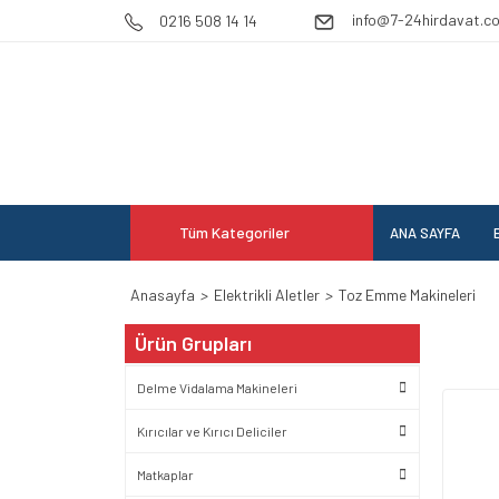
info@7-24hirdavat.c
0216 508 14 14
Tüm Kategoriler
ANA SAYFA
E
Anasayfa
Elektrikli Aletler
Toz Emme Makineleri
Ürün Grupları
Delme Vidalama Makineleri
Kırıcılar ve Kırıcı Deliciler
Matkaplar