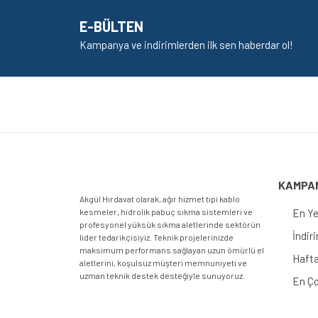
E-BÜLTEN
Kampanya ve indirimlerden ilk sen haberdar ol!
KAMPA
Akgül Hırdavat olarak, ağır hizmet tipi kablo
kesmeler, hidrolik pabuç sıkma sistemleri ve
En Ye
profesyonel yüksük sıkma aletlerinde sektörün
İndir
lider tedarikçisiyiz. Teknik projelerinizde
maksimum performans sağlayan uzun ömürlü el
Hafta
aletlerini, koşulsuz müşteri memnuniyeti ve
uzman teknik destek desteğiyle sunuyoruz.
En Ço