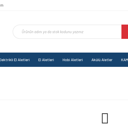
om
lektrikli El Aletleri
El Aletleri
Hobi Aletleri
Akülü Aletler
KAM