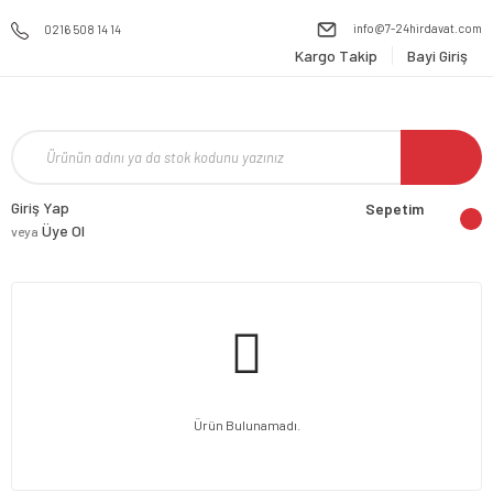
info@7-24hirdavat.com
0216 508 14 14
Kargo Takip
Bayi Giriş
Giriş Yap
Sepetim
Üye Ol
veya
Ürün Bulunamadı.