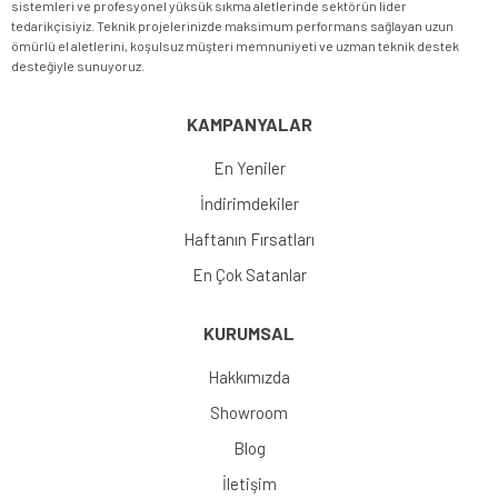
sistemleri ve profesyonel yüksük sıkma aletlerinde sektörün lider
tedarikçisiyiz. Teknik projelerinizde maksimum performans sağlayan uzun
ömürlü el aletlerini, koşulsuz müşteri memnuniyeti ve uzman teknik destek
desteğiyle sunuyoruz.
KAMPANYALAR
En Yeniler
İndirimdekiler
Haftanın Fırsatları
En Çok Satanlar
KURUMSAL
Hakkımızda
Showroom
Blog
İletişim