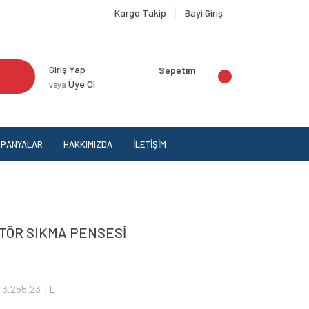
Kargo Takip
Bayi Giriş
Giriş Yap
Sepetim
Üye Ol
veya
PANYALAR
HAKKIMIZDA
İLETİŞİM
KTÖR SIKMA PENSESİ
3.255,23 TL