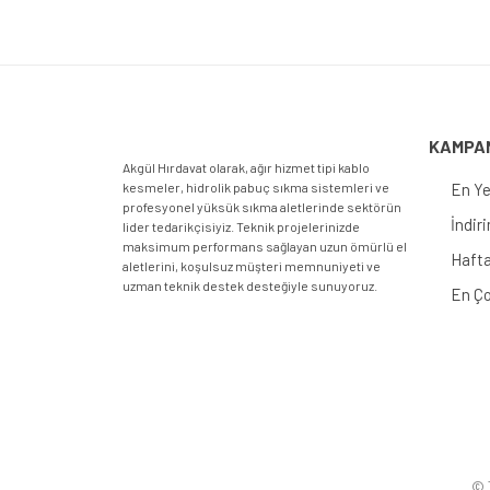
KAMPA
Akgül Hırdavat olarak, ağır hizmet tipi kablo
kesmeler, hidrolik pabuç sıkma sistemleri ve
En Ye
profesyonel yüksük sıkma aletlerinde sektörün
İndir
lider tedarikçisiyiz. Teknik projelerinizde
maksimum performans sağlayan uzun ömürlü el
Hafta
aletlerini, koşulsuz müşteri memnuniyeti ve
uzman teknik destek desteğiyle sunuyoruz.
En Ço
© T