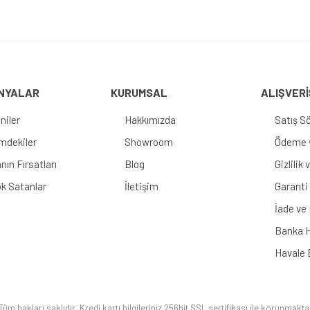
Gönder
NYALAR
KURUMSAL
ALIŞVERİ
niler
Hakkımızda
Satış S
imdekiler
Showroom
Ödeme v
nın Fırsatları
Blog
Gizlilik
k Satanlar
İletişim
Garanti 
İade ve
Banka H
Havale 
üm hakları saklıdır. Kredi kartı bilgileriniz 256bit SSL sertifikası ile korunmakta