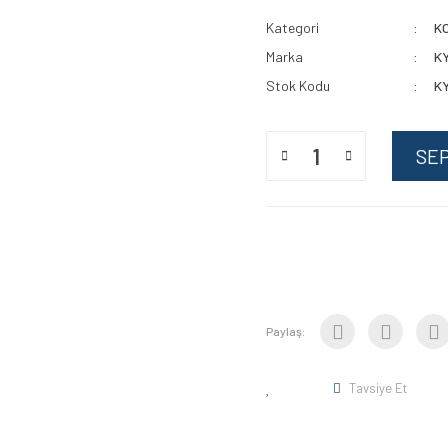
Kategori
K
Marka
K
Stok Kodu
K
SE
Paylaş:
Tavsiye Et