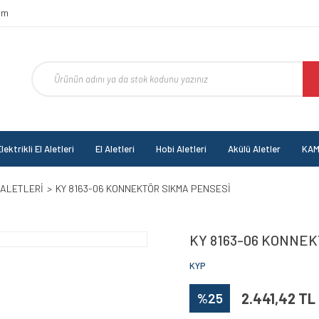
om
lektrikli El Aletleri
El Aletleri
Hobi Aletleri
Akülü Aletler
KAM
 ALETLERİ
KY 8163-06 KONNEKTÖR SIKMA PENSESİ
KY 8163-06 KONNE
KYP
%25
2.441,42 TL