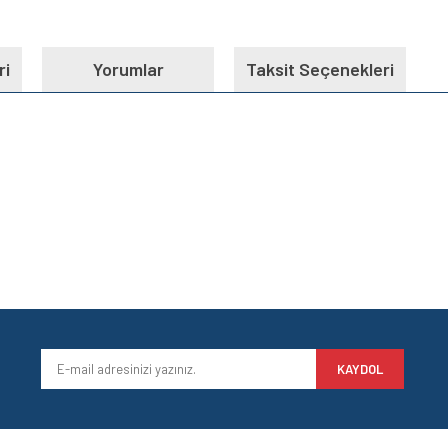
ri
Yorumlar
Taksit Seçenekleri
e diğer konularda yetersiz gördüğünüz noktaları öneri formunu kullanarak tarafımı
Bu ürüne ilk yorumu siz yapın!
iyor.
Yorum Yaz
KAYDOL