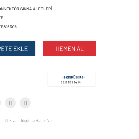
ONNEKTÖR SIKMA ALETLERİ
YP
YP816306
PETE EKLE
HEMEN AL
Teknik
Destek
0216 508 14 14
Fiyatı Düşünce Haber Ver