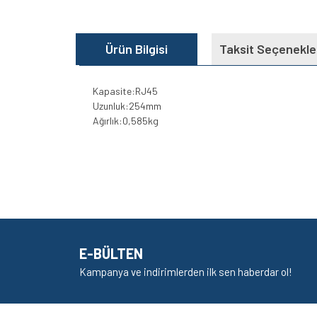
Ürün Bilgisi
Taksit Seçenekle
Kapasite:RJ45
Uzunluk:254mm
Ağırlık:0,585kg
Bu ürünün fiyat bilgisi, resim, ürün açıklamalarında v
Görüş ve önerileriniz için teşekkür ederiz.
Ürün resmi kalitesiz, bozuk veya görüntülenem
Ürün açıklamasında eksik bilgiler bulunuyor.
E-BÜLTEN
Ürün bilgilerinde hatalar bulunuyor.
Kampanya ve indirimlerden ilk sen haberdar ol!
Ürün fiyatı diğer sitelerden daha pahalı.
Bu ürüne benzer farklı alternatifler olmalı.