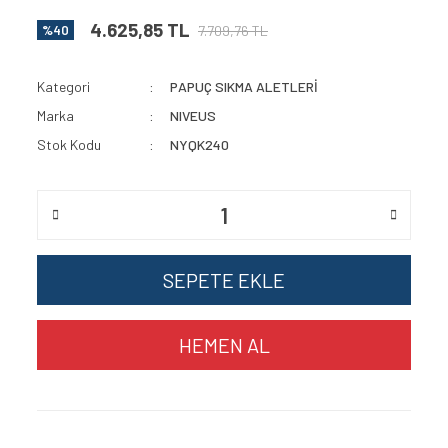
4.625,85 TL
7.709,76 TL
%40
Kategori
PAPUÇ SIKMA ALETLERİ
Marka
NIVEUS
Stok Kodu
NYQK240
SEPETE EKLE
HEMEN AL