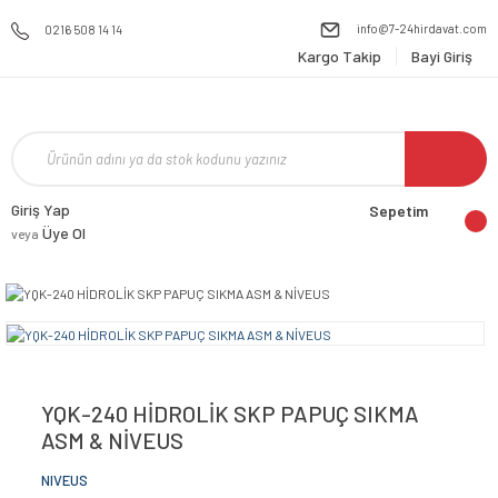
info@7-24hirdavat.com
0216 508 14 14
Kargo Takip
Bayi Giriş
Giriş Yap
Sepetim
Üye Ol
veya
YQK-240 HİDROLİK SKP PAPUÇ SIKMA
ASM & NİVEUS
NIVEUS