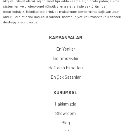
Akgül Hırdavat olarak, ağır hizmet tipi kablo kesmeler, hidrolik pabuç sıkma
sistemleri ve profesyonel yüksük sıkma aletlerinde sektörün lider
tedarikçisiyiz. Teknik projelerinizde maksimum performans sağlayan uzun
ömürlü el aletlerini, koşulsuz müşteri memnuniyeti ve uzman teknik destek
desteğiyle sunuyoruz.
KAMPANYALAR
En Yeniler
İndirimdekiler
Haftanın Fırsatları
En Çok Satanlar
KURUMSAL
Hakkımızda
Showroom
Blog