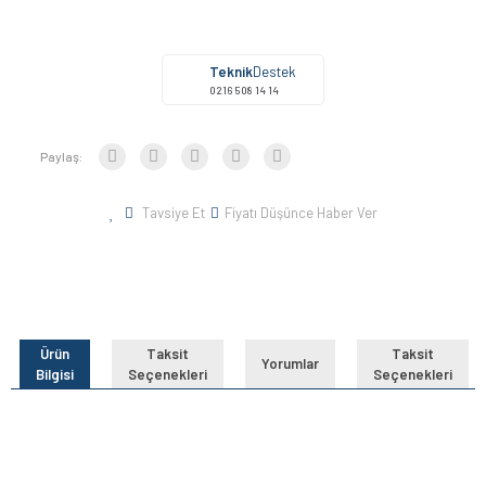
Teknik
Destek
0216 508 14 14
Paylaş:
Tavsiye Et
Fiyatı Düşünce Haber Ver
Ürün
Taksit
Taksit
Yorumlar
Bilgisi
Seçenekleri
Seçenekleri
Bu ürünün fiyat bilgisi, resim, ürün açıklamalarında ve diğer