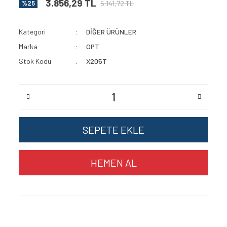
3.856,29 TL
5.141,72 TL
%25
Kategori
DİĞER ÜRÜNLER
Marka
OPT
Stok Kodu
X205T
SEPETE EKLE
HEMEN AL