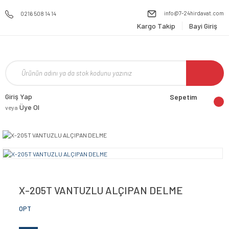
info@7-24hirdavat.com
0216 508 14 14
Kargo Takip
Bayi Giriş
Giriş Yap
Sepetim
Üye Ol
veya
X-205T VANTUZLU ALÇIPAN DELME
OPT