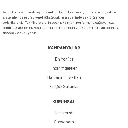
Akgül Hırdavat olarak, ağır hizmet tipi kablo kesmeler, hidrolik pabuç sıkma
sistemleri ve profesyonel yüksük sıkma aletlerinde sektörün lider
tedarikçisiyiz. Teknik projelerinizde maksimum performans sağlayan uzun
ömürlü el aletlerini, koşulsuz müşteri memnuniyeti ve uzman teknik destek
desteğiyle sunuyoruz.
KAMPANYALAR
En Yeniler
İndirimdekiler
Haftanın Fırsatları
En Çok Satanlar
KURUMSAL
Hakkımızda
Showroom