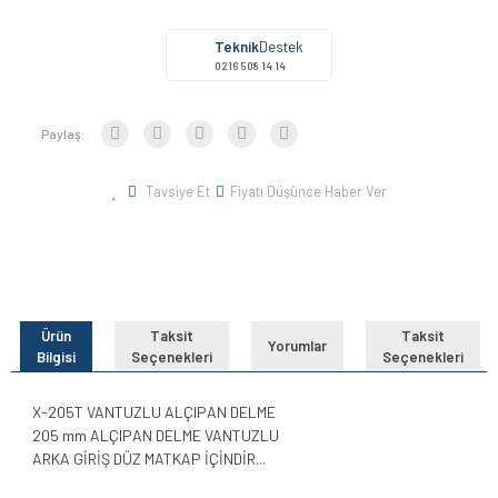
Teknik
Destek
0216 508 14 14
Paylaş:
Tavsiye Et
Fiyatı Düşünce Haber Ver
Ürün
Taksit
Taksit
Yorumlar
Bilgisi
Seçenekleri
Seçenekleri
X-205T VANTUZLU ALÇIPAN DELME
205 mm ALÇIPAN DELME VANTUZLU
ARKA GİRİŞ DÜZ MATKAP İÇİNDİR...