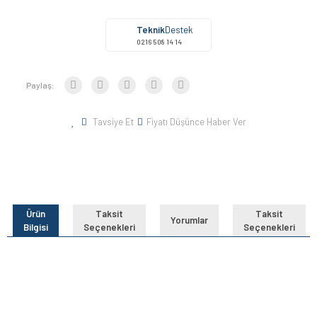
Teknik
Destek
0216 508 14 14
Paylaş:
Tavsiye Et
Fiyatı Düşünce Haber Ver
Ürün
Taksit
Taksit
Yorumlar
Bilgisi
Seçenekleri
Seçenekleri
Bu ürünün fiyat bilgisi, resim, ürün açıklamalarında ve diğer
konularda yetersiz gördüğünüz noktaları öneri formunu