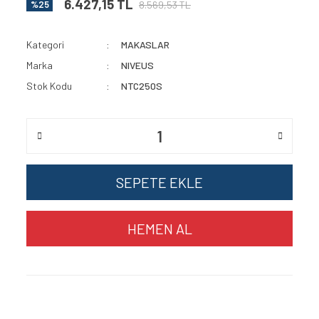
6.427,15 TL
8.569,53 TL
%25
Kategori
MAKASLAR
Marka
NIVEUS
Stok Kodu
NTC250S
SEPETE EKLE
HEMEN AL