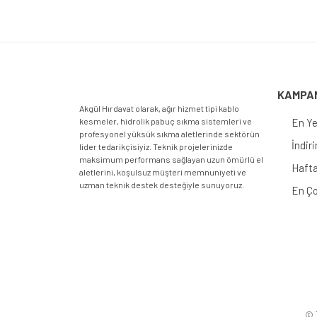
KAMPA
Akgül Hırdavat olarak, ağır hizmet tipi kablo
kesmeler, hidrolik pabuç sıkma sistemleri ve
En Ye
profesyonel yüksük sıkma aletlerinde sektörün
İndir
lider tedarikçisiyiz. Teknik projelerinizde
maksimum performans sağlayan uzun ömürlü el
Hafta
aletlerini, koşulsuz müşteri memnuniyeti ve
uzman teknik destek desteğiyle sunuyoruz.
En Ço
© T