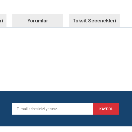
ri
Yorumlar
Taksit Seçenekleri
e diğer konularda yetersiz gördüğünüz noktaları öneri formunu kullanarak tarafımı
Bu ürüne ilk yorumu siz yapın!
iyor.
Yorum Yaz
KAYDOL