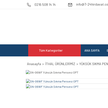
info@7-24hirdavat.c
0216 508 14 14
Tüm Kategoriler
ANA SAYFA
E
Anasayfa
İTHAL ÜRÜNLERİMİZ
YÜKSÜK SIKMA PE