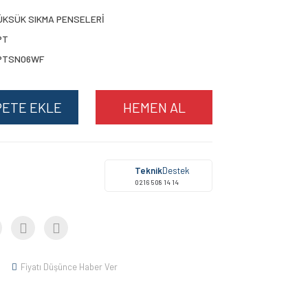
ÜKSÜK SIKMA PENSELERİ
PT
PTSN06WF
PETE EKLE
HEMEN AL
Teknik
Destek
0216 508 14 14
Fiyatı Düşünce Haber Ver