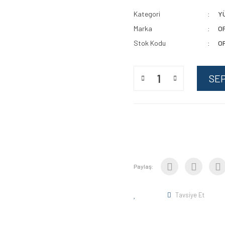
Kategori
Y
Marka
O
Stok Kodu
O
SE
Paylaş:
Tavsiye Et