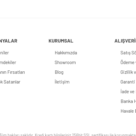
Gönder
NYALAR
KURUMSAL
ALIŞVERİ
niler
Hakkımızda
Satış S
imdekiler
Showroom
Ödeme v
nın Fırsatları
Blog
Gizlilik
k Satanlar
İletişim
Garanti 
İade ve
Banka H
Havale 
üm hakları saklıdır. Kredi kartı bilgileriniz 256bit SSL sertifikası ile korunmakta