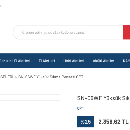
om
lektrikli El Aletleri
El Aletleri
Hobi Aletleri
Akülü Aletler
KAM
NSELERİ
SN-06WF Yüksük Sıkma Pensesi OPT
SN-06WF Yüksük Sık
OPT
%25
2.356,62 TL