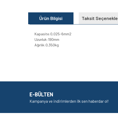
Ürün Bilgisi
Taksit Seçenekle
Kapasite:0,025-6mm2
Uzunluk:190mm
Ağırlık:0,350kg
Bu ürünün fiyat bilgisi, resim, ürün açıklamalarında v
Görüş ve önerileriniz için teşekkür ederiz.
Ürün resmi kalitesiz, bozuk veya görüntülenem
Ürün açıklamasında eksik bilgiler bulunuyor.
E-BÜLTEN
Ürün bilgilerinde hatalar bulunuyor.
Kampanya ve indirimlerden ilk sen haberdar ol!
Ürün fiyatı diğer sitelerden daha pahalı.
Bu ürüne benzer farklı alternatifler olmalı.