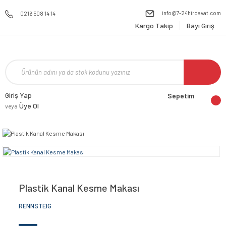
info@7-24hirdavat.com
0216 508 14 14
Kargo Takip
Bayi Giriş
Giriş Yap
Sepetim
Üye Ol
veya
Plastik Kanal Kesme Makası
RENNSTEIG