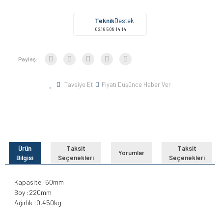
Teknik
Destek
0216 508 14 14
Paylaş:
Tavsiye Et
Fiyatı Düşünce Haber Ver
Ürün
Taksit
Taksit
Yorumlar
Bilgisi
Seçenekleri
Seçenekleri
Kapasite :60mm
Boy :220mm
Ağırlık :0,450kg