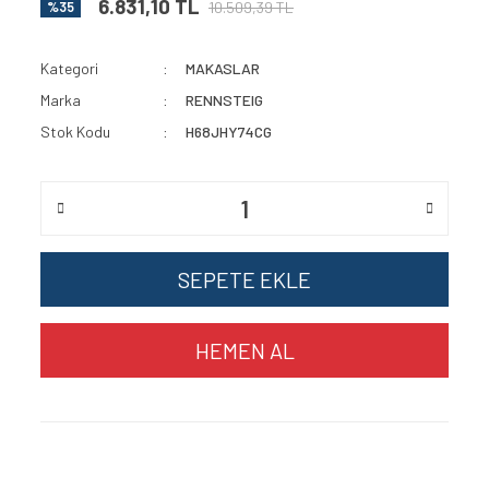
6.831,10 TL
10.509,39 TL
%35
Kategori
MAKASLAR
Marka
RENNSTEIG
Stok Kodu
H68JHY74CG
SEPETE EKLE
HEMEN AL