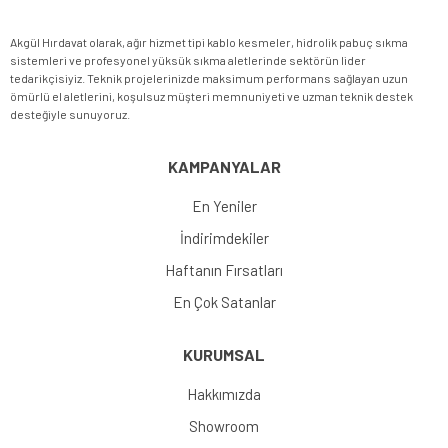
Akgül Hırdavat olarak, ağır hizmet tipi kablo kesmeler, hidrolik pabuç sıkma
sistemleri ve profesyonel yüksük sıkma aletlerinde sektörün lider
tedarikçisiyiz. Teknik projelerinizde maksimum performans sağlayan uzun
ömürlü el aletlerini, koşulsuz müşteri memnuniyeti ve uzman teknik destek
desteğiyle sunuyoruz.
KAMPANYALAR
En Yeniler
İndirimdekiler
Haftanın Fırsatları
En Çok Satanlar
KURUMSAL
Hakkımızda
Showroom