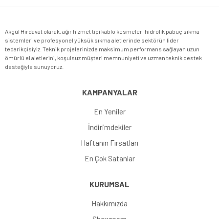
Akgül Hırdavat olarak, ağır hizmet tipi kablo kesmeler, hidrolik pabuç sıkma
sistemleri ve profesyonel yüksük sıkma aletlerinde sektörün lider
tedarikçisiyiz. Teknik projelerinizde maksimum performans sağlayan uzun
ömürlü el aletlerini, koşulsuz müşteri memnuniyeti ve uzman teknik destek
desteğiyle sunuyoruz.
KAMPANYALAR
En Yeniler
İndirimdekiler
Haftanın Fırsatları
En Çok Satanlar
KURUMSAL
Hakkımızda