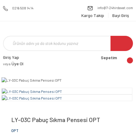
info@7-24hirdavat.com
0216 508 14 14
Kargo Takip
Bayi Giriş
Giriş Yap
Sepetim
Üye Ol
veya
LY-03C Pabuç Sıkma Pensesi OPT
OPT