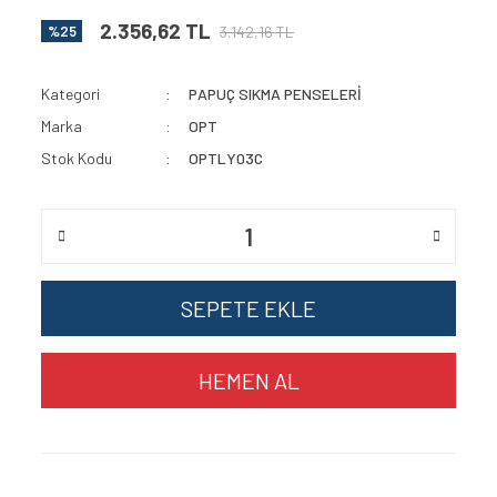
2.356,62 TL
3.142,16 TL
%25
Kategori
PAPUÇ SIKMA PENSELERİ
Marka
OPT
Stok Kodu
OPTLY03C
SEPETE EKLE
HEMEN AL