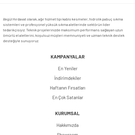
Akgül Hırdavat olarak, ağır hizmet tipi kablo kesmeler, hidrolik pabuç sıkma
sistemleri ve profesyonel yüksük sıkma aletlerinde sektörün lider
tedarikçisiyiz. Teknik projelerinizde maksimum performans sağlayan uzun
ömürlü el aletlerini, koşulsuz müşteri memnuniyeti ve uzman teknik destek
desteğiyle sunuyoruz.
KAMPANYALAR
En Yeniler
İndirimdekiler
Haftanın Fırsatları
En Çok Satanlar
KURUMSAL
Hakkımızda
Showroom