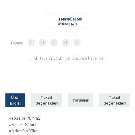
Teknik
Destek
0216 508 14 14
Paylaş:
Tavsiye Et
Fiyatı Düşünce Haber Ver
Ürün
Taksit
Taksit
Yorumlar
Bilgisi
Seçenekleri
Seçenekleri
Kapasite:70mm2
Uzunluk :235mm
Ağırlık :0,400kg