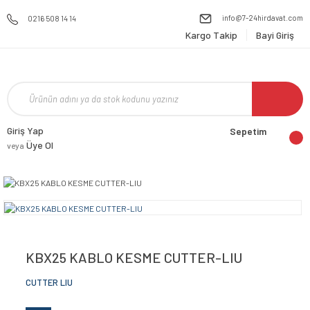
info@7-24hirdavat.com
0216 508 14 14
Kargo Takip
Bayi Giriş
Giriş Yap
Sepetim
Üye Ol
veya
KBX25 KABLO KESME CUTTER-LIU
CUTTER LIU