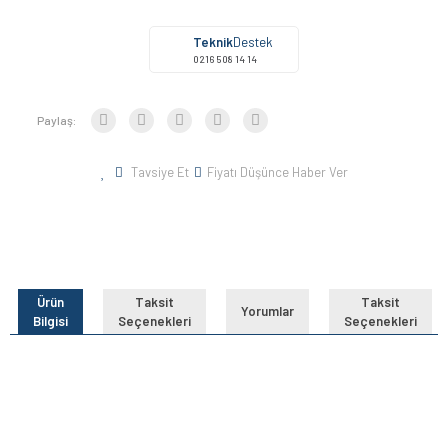
Teknik
Destek
0216 508 14 14
Paylaş:
Tavsiye Et
Fiyatı Düşünce Haber Ver
Ürün
Taksit
Taksit
Yorumlar
Bilgisi
Seçenekleri
Seçenekleri
Bu ürünün fiyat bilgisi, resim, ürün açıklamalarında ve diğer
konularda yetersiz gördüğünüz noktaları öneri formunu