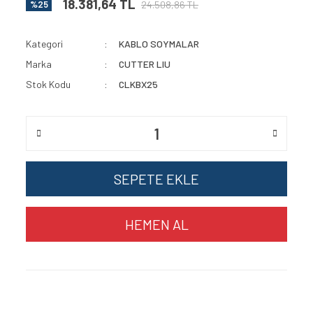
18.381,64 TL
24.508,86 TL
%25
Kategori
KABLO SOYMALAR
Marka
CUTTER LIU
Stok Kodu
CLKBX25
SEPETE EKLE
HEMEN AL