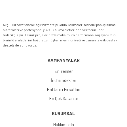
Gönder
Akgül Hırdavat olarak, ağır hizmet tipi kablo kesmeler, hidrolik pabuç sıkma
sistemleri ve profesyonel yüksük sıkma aletlerinde sektörün lider
tedarikçisiyiz. Teknik projelerinizde maksimum performans sağlayan uzun
ömürlü el aletlerini, koşulsuz müşteri memnuniyeti ve uzman teknik destek
desteğiyle sunuyoruz.
KAMPANYALAR
En Yeniler
İndirimdekiler
Haftanın Fırsatları
En Çok Satanlar
KURUMSAL
Hakkımızda