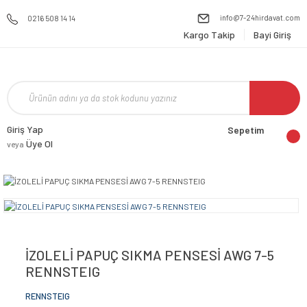
info@7-24hirdavat.com
0216 508 14 14
Kargo Takip
Bayi Giriş
Giriş Yap
Sepetim
Üye Ol
veya
İZOLELİ PAPUÇ SIKMA PENSESİ AWG 7-5
RENNSTEIG
RENNSTEIG