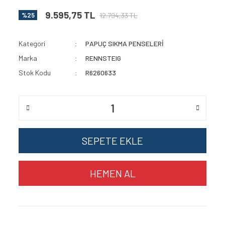
9.595,75 TL
12.794,33 TL
%25
Kategori
PAPUÇ SIKMA PENSELERİ
Marka
RENNSTEIG
Stok Kodu
R6260633
SEPETE EKLE
HEMEN AL