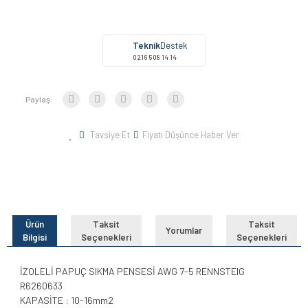
Teknik
Destek
0216 508 14 14
Paylaş:
Tavsiye Et
Fiyatı Düşünce Haber Ver
Ürün
Taksit
Taksit
Yorumlar
Bilgisi
Seçenekleri
Seçenekleri
İZOLELİ PAPUÇ SIKMA PENSESİ AWG 7-5 RENNSTEIG
R6260633
KAPASİTE : 10-16mm2