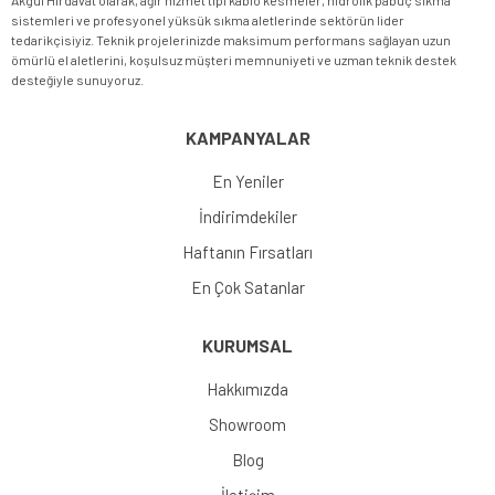
Akgül Hırdavat olarak, ağır hizmet tipi kablo kesmeler, hidrolik pabuç sıkma
sistemleri ve profesyonel yüksük sıkma aletlerinde sektörün lider
tedarikçisiyiz. Teknik projelerinizde maksimum performans sağlayan uzun
ömürlü el aletlerini, koşulsuz müşteri memnuniyeti ve uzman teknik destek
desteğiyle sunuyoruz.
KAMPANYALAR
En Yeniler
İndirimdekiler
Haftanın Fırsatları
En Çok Satanlar
KURUMSAL
Hakkımızda
Showroom
Blog