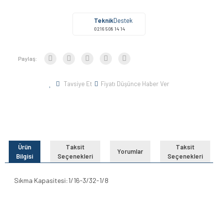
Teknik
Destek
0216 508 14 14
Paylaş:
Tavsiye Et
Fiyatı Düşünce Haber Ver
Ürün
Taksit
Taksit
Yorumlar
Bilgisi
Seçenekleri
Seçenekleri
Sıkma Kapasitesi:1/16-3/32-1/8
Bu ürünün fiyat bilgisi, resim, ürün açıklamalarında ve diğer