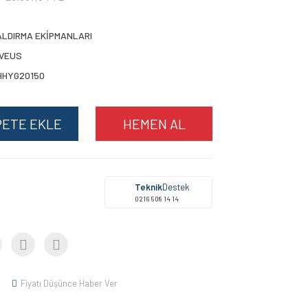
ALDIRMA EKİPMANLARI
IVEUS
HHYG20150
PETE EKLE
HEMEN AL
Teknik
Destek
0216 508 14 14
Fiyatı Düşünce Haber Ver