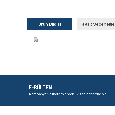
Ürün Bilgisi
Taksit Seçenekle
Bu ürünün fiyat bilgisi, resim, ürün açıklamalarında v
Görüş ve önerileriniz için teşekkür ederiz.
Ürün resmi kalitesiz, bozuk veya görüntülenem
Ürün açıklamasında eksik bilgiler bulunuyor.
E-BÜLTEN
Ürün bilgilerinde hatalar bulunuyor.
Kampanya ve indirimlerden ilk sen haberdar ol!
Ürün fiyatı diğer sitelerden daha pahalı.
Bu ürüne benzer farklı alternatifler olmalı.