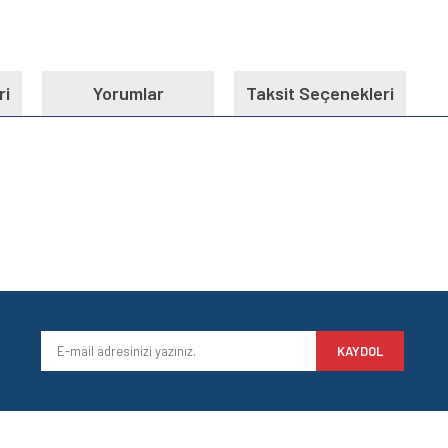
ri
Yorumlar
Taksit Seçenekleri
e diğer konularda yetersiz gördüğünüz noktaları öneri formunu kullanarak tarafımı
Bu ürüne ilk yorumu siz yapın!
iyor.
Yorum Yaz
KAYDOL