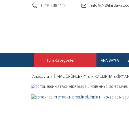
info@7-24hirdavat.c
0216 508 14 14
Tüm Kategoriler
ANA SAYFA
E
Anasayfa
İTHAL ÜRÜNLERİMİZ
KALDIRMA EKİPMA