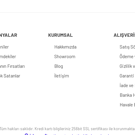
Gönder
NYALAR
KURUMSAL
ALIŞVERİ
niler
Hakkımızda
Satış S
imdekiler
Showroom
Ödeme v
nın Fırsatları
Blog
Gizlilik
k Satanlar
İletişim
Garanti 
İade ve
Banka H
Havale 
üm hakları saklıdır. Kredi kartı bilgileriniz 256bit SSL sertifikası ile korunmakta