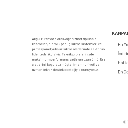
KAMPA
Akgül Hırdavat olarak, ağır hizmet tipi kablo
kesmeler, hidrolik pabuç sıkma sistemleri ve
En Ye
profesyonel yüksük sıkma aletlerinde sektörün
İndir
lider tedarikçisiyiz. Teknik projelerinizde
maksimum performans sağlayan uzun ömürlü el
Hafta
aletlerini, koşulsuz müşteri memnuniyeti ve
uzman teknik destek desteğiyle sunuyoruz.
En Ço
© T