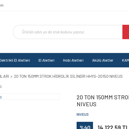
om
lektrikli El Aletleri
El Aletleri
Hobi Aletleri
Akülü Aletler
KAM
NLARI
20 TON 150MM STROK HİDROLİK SİLİNDİR HHYG-20150 NIVEUS
20 TON 150MM STRO
NIVEUS
NIVEUS
%40
14.122,59 TL