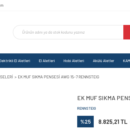
om
lektrikli El Aletleri
El Aletleri
Hobi Aletleri
Akülü Aletler
KAM
NSELERİ
EK MUF SIKMA PENSESİ AWG 15-7 RENNSTEIG
EK MUF SIKMA PENS
RENNSTEIG
%25
8.825,21 TL