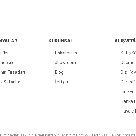
Gönder
NYALAR
KURUMSAL
ALIŞVERİ
niler
Hakkımızda
Satış S
imdekiler
Showroom
Ödeme v
nın Fırsatları
Blog
Gizlilik
k Satanlar
İletişim
Garanti 
İade ve
Banka H
Havale 
üm hakları saklıdır. Kredi kartı bilgileriniz 256bit SSL sertifikası ile korunmakta