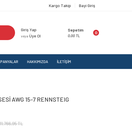
Kargo Takip
Bayi Giriş
Giriş Yap
Sepetim
0
Üye Ol
0,00 TL
veya
PANYALAR
HAKKIMIZDA
İLETİŞİM
ESİ AWG 15-7 RENNSTEIG
11.766,95 TL