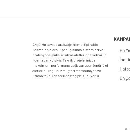
KAMPA
Akgül Hırdavat olarak, ağır hizmet tipi kablo
kesmeler, hidrolik pabuç sıkma sistemleri ve
En Ye
profesyonel yüksük sıkma aletlerinde sektörün
İndir
lider tedarikçisiyiz. Teknik projelerinizde
maksimum performans sağlayan uzun ömürlü el
Hafta
aletlerini, koşulsuz müşteri memnuniyeti ve
uzman teknik destek desteğiyle sunuyoruz.
En Ço
© T