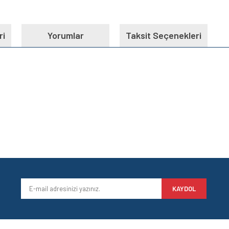
ri
Yorumlar
Taksit Seçenekleri
e diğer konularda yetersiz gördüğünüz noktaları öneri formunu kullanarak tarafımı
Bu ürüne ilk yorumu siz yapın!
iyor.
Yorum Yaz
KAYDOL