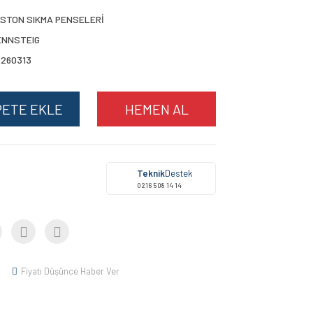
ASTON SIKMA PENSELERİ
ENNSTEIG
6260313
PETE EKLE
HEMEN AL
Teknik
Destek
0216 508 14 14
Fiyatı Düşünce Haber Ver