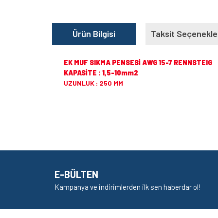
Ürün Bilgisi
Taksit Seçenekle
EK MUF SIKMA PENSESİ AWG 15-7 RENNSTEIG
KAPASİTE : 1,5-10mm2
UZUNLUK : 250 MM
Bu ürünün fiyat bilgisi, resim, ürün açıklamalarında v
Görüş ve önerileriniz için teşekkür ederiz.
Ürün resmi kalitesiz, bozuk veya görüntülenem
Ürün açıklamasında eksik bilgiler bulunuyor.
E-BÜLTEN
Ürün bilgilerinde hatalar bulunuyor.
Kampanya ve indirimlerden ilk sen haberdar ol!
Ürün fiyatı diğer sitelerden daha pahalı.
Bu ürüne benzer farklı alternatifler olmalı.