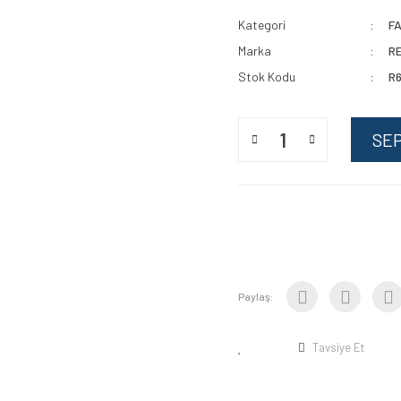
Kategori
F
Marka
R
Stok Kodu
R
SE
Paylaş:
Tavsiye Et