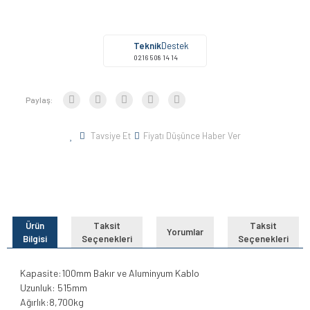
Teknik
Destek
0216 508 14 14
Paylaş:
Tavsiye Et
Fiyatı Düşünce Haber Ver
Ürün
Taksit
Taksit
Yorumlar
Bilgisi
Seçenekleri
Seçenekleri
Kapasite:100mm Bakır ve Aluminyum Kablo
Uzunluk: 515mm
Ağırlık:8,700kg