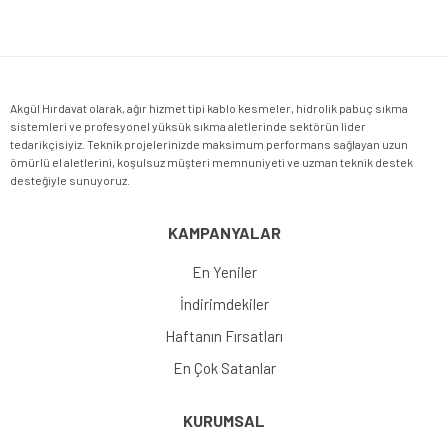
Gönder
Akgül Hırdavat olarak, ağır hizmet tipi kablo kesmeler, hidrolik pabuç sıkma
sistemleri ve profesyonel yüksük sıkma aletlerinde sektörün lider
tedarikçisiyiz. Teknik projelerinizde maksimum performans sağlayan uzun
ömürlü el aletlerini, koşulsuz müşteri memnuniyeti ve uzman teknik destek
desteğiyle sunuyoruz.
KAMPANYALAR
En Yeniler
İndirimdekiler
Haftanın Fırsatları
En Çok Satanlar
KURUMSAL