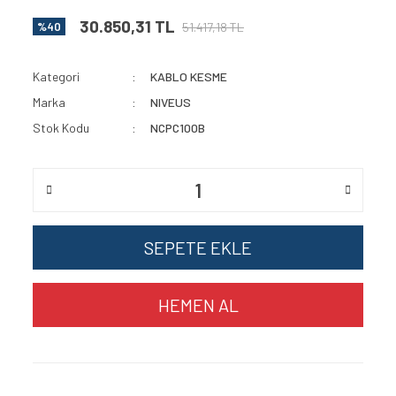
30.850,31 TL
51.417,18 TL
%40
Kategori
KABLO KESME
Marka
NIVEUS
Stok Kodu
NCPC100B
SEPETE EKLE
HEMEN AL