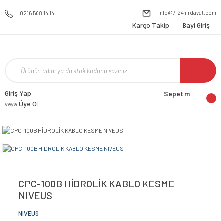
info@7-24hirdavat.com
0216 508 14 14
Kargo Takip
Bayi Giriş
Giriş Yap
Sepetim
Üye Ol
veya
CPC-100B HİDROLİK KABLO KESME
NIVEUS
NIVEUS