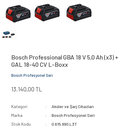
KONNEKTÖR SIKMA ALETLERİ
Zemin Kontrol Lazerleri
MAKASLAR
PAPUÇ SIKMA ALETLERİ
PAPUÇ SIKMA PENSELERİ
Bosch Professional GBA 18 V 5,0 Ah (x3) +
PATLATMALI PANÇLAR
GAL 18-40 CV L-Boxx
RASPALAR
Bosch Profesyonel Seri
SUSTALAR
13.140,00 TL
YÜKSÜK SIKMA PENSELERİ
Kategori
Aküler ve Şarj Cihazları
Marka
Bosch Profesyonel Seri
Stok Kodu
0.615.990.L3T