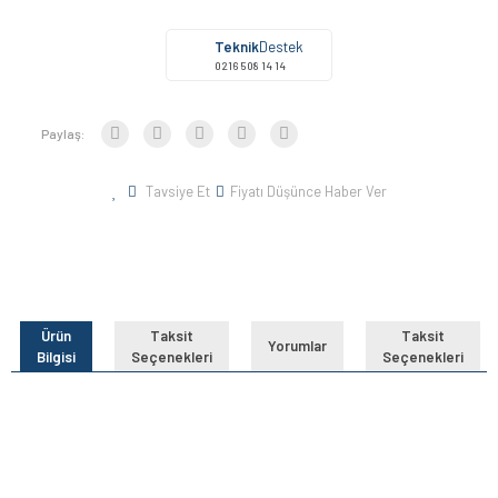
Teknik
Destek
0216 508 14 14
Paylaş:
Tavsiye Et
Fiyatı Düşünce Haber Ver
Ürün
Taksit
Taksit
Yorumlar
Bilgisi
Seçenekleri
Seçenekleri
Bu ürünün fiyat bilgisi, resim, ürün açıklamalarında ve diğer
konularda yetersiz gördüğünüz noktaları öneri formunu