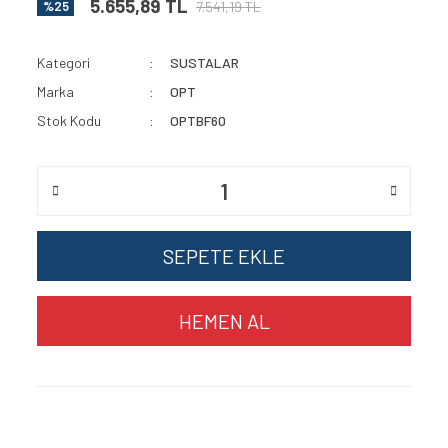
5.655,89 TL
7.541,19 TL
%25
Kategori
SUSTALAR
Marka
OPT
Stok Kodu
OPTBF60
SEPETE EKLE
HEMEN AL