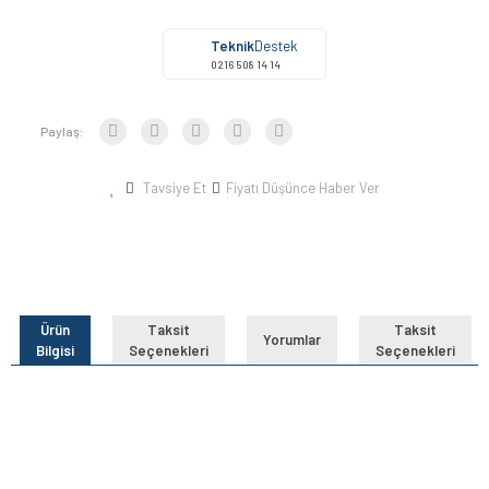
Teknik
Destek
0216 508 14 14
Paylaş:
Tavsiye Et
Fiyatı Düşünce Haber Ver
Ürün
Taksit
Taksit
Yorumlar
Bilgisi
Seçenekleri
Seçenekleri
Bu ürünün fiyat bilgisi, resim, ürün açıklamalarında ve diğer
konularda yetersiz gördüğünüz noktaları öneri formunu