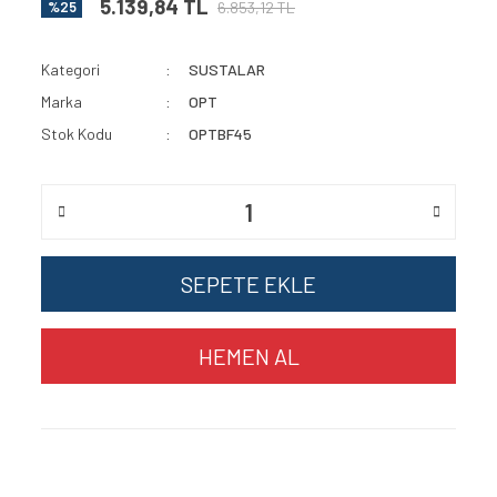
5.139,84 TL
6.853,12 TL
%25
Kategori
SUSTALAR
Marka
OPT
Stok Kodu
OPTBF45
SEPETE EKLE
HEMEN AL