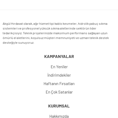
Gönder
Akgül Hırdavat olarak, ağır hizmet tipi kablo kesmeler, hidrolik pabuç sıkma
sistemleri ve profesyonel yüksük sıkma aletlerinde sektörün lider
tedarikçisiyiz. Teknik projelerinizde maksimum performans sağlayan uzun
ömürlü el aletlerini, koşulsuz müşteri memnuniyeti ve uzman teknik destek
desteğiyle sunuyoruz.
KAMPANYALAR
En Yeniler
İndirimdekiler
Haftanın Fırsatları
En Çok Satanlar
KURUMSAL
Hakkımızda