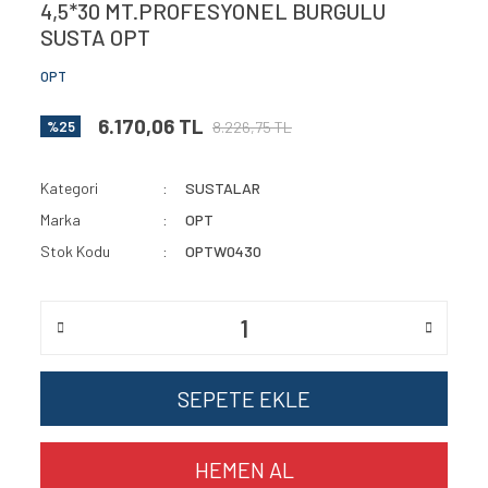
4,5*30 MT.PROFESYONEL BURGULU
SUSTA OPT
KONNEKTÖR SIKMA ALETLERİ
Zemin Kontrol Lazerleri
OPT
MAKASLAR
6.170,06 TL
PAPUÇ SIKMA ALETLERİ
8.226,75 TL
%25
PAPUÇ SIKMA PENSELERİ
Kategori
SUSTALAR
PATLATMALI PANÇLAR
Marka
OPT
Stok Kodu
OPTW0430
RASPALAR
SUSTALAR
YÜKSÜK SIKMA PENSELERİ
SEPETE EKLE
HEMEN AL