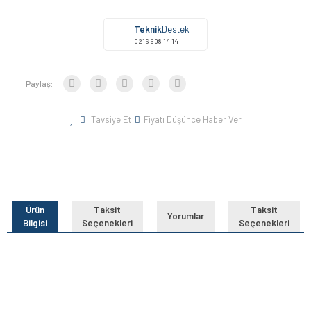
Teknik
Destek
0216 508 14 14
Paylaş:
Tavsiye Et
Fiyatı Düşünce Haber Ver
Ürün
Taksit
Taksit
Yorumlar
Bilgisi
Seçenekleri
Seçenekleri
Bu ürünün fiyat bilgisi, resim, ürün açıklamalarında ve diğer
konularda yetersiz gördüğünüz noktaları öneri formunu