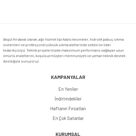
Gönder
Akgül Hırdavat olarak, ağır hizmet tipi kablo kesmeler, hidrolik pabuç sıkma
sistemleri ve profesyonel yüksük sıkma aletlerinde sektörün lider
tedarikçisiyiz. Teknik projelerinizde maksimum performans sağlayan uzun
ömürlü el aletlerini, koşulsuz müşteri memnuniyeti ve uzman teknik destek
desteğiyle sunuyoruz.
KAMPANYALAR
En Yeniler
İndirimdekiler
Haftanın Fırsatları
En Çok Satanlar
KURUMSAL