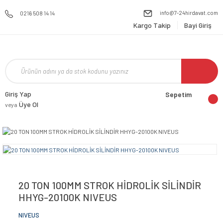
info@7-24hirdavat.com
0216 508 14 14
Kargo Takip
Bayi Giriş
Giriş Yap
Sepetim
Üye Ol
veya
20 TON 100MM STROK HİDROLİK SİLİNDİR
HHYG-20100K NIVEUS
NIVEUS