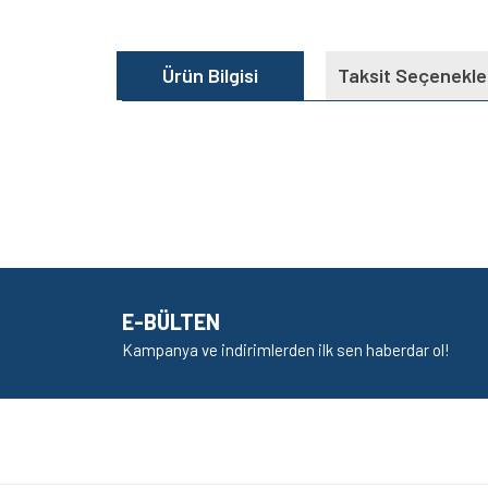
Ürün Bilgisi
Taksit Seçenekle
Bu ürünün fiyat bilgisi, resim, ürün açıklamalarında v
Görüş ve önerileriniz için teşekkür ederiz.
Ürün resmi kalitesiz, bozuk veya görüntülenem
Ürün açıklamasında eksik bilgiler bulunuyor.
E-BÜLTEN
Ürün bilgilerinde hatalar bulunuyor.
Kampanya ve indirimlerden ilk sen haberdar ol!
Ürün fiyatı diğer sitelerden daha pahalı.
Bu ürüne benzer farklı alternatifler olmalı.