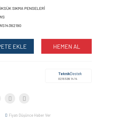
ÜKSÜK SIKMA PENSELERİ
WS
WS14362190
PETE EKLE
HEMEN AL
Teknik
Destek
0216 508 14 14
Fiyatı Düşünce Haber Ver