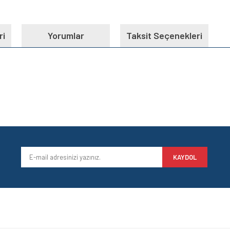
ri
Yorumlar
Taksit Seçenekleri
e diğer konularda yetersiz gördüğünüz noktaları öneri formunu kullanarak tarafımı
Bu ürüne ilk yorumu siz yapın!
iyor.
Yorum Yaz
KAYDOL