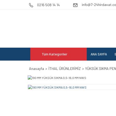
info@7-24hirdavat.c
0216 508 14 14
Tüm Kategoriler
ANA SAYFA
E
Anasayfa
İTHAL ÜRÜNLERİMİZ
YÜKSÜK SIKMA PE