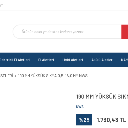
om
lektrikli El Aletleri
El Aletleri
Hobi Aletleri
Akülü Aletler
KAM
NSELERİ
190 MM YÜKSÜK SIKMA 0,5-16,0 MM NWS
190 MM YÜKSÜK SIK
NWS
%25
1.730,43 TL