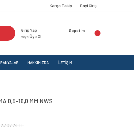
Kargo Takip
Bayi Giriş
Giriş Yap
Sepetim
Üye Ol
veya
PANYALAR
HAKKIMIZDA
İLETİŞİM
MA 0,5-16,0 MM NWS
2.307,24 TL