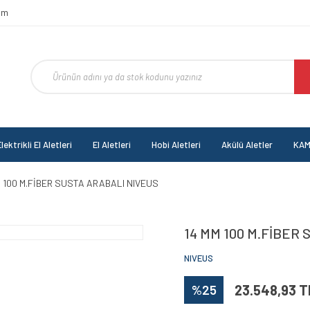
om
lektrikli El Aletleri
El Aletleri
Hobi Aletleri
Akülü Aletler
KAM
M 100 M.FİBER SUSTA ARABALI NIVEUS
14 MM 100 M.FİBER
NIVEUS
%25
23.548,93 T