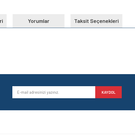
ri
Yorumlar
Taksit Seçenekleri
e diğer konularda yetersiz gördüğünüz noktaları öneri formunu kullanarak tarafımı
Bu ürüne ilk yorumu siz yapın!
iyor.
Yorum Yaz
KAYDOL