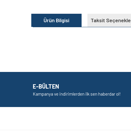
Ürün Bilgisi
Taksit Seçenekle
Bu ürünün fiyat bilgisi, resim, ürün açıklamalarında v
Görüş ve önerileriniz için teşekkür ederiz.
Ürün resmi kalitesiz, bozuk veya görüntülenem
Ürün açıklamasında eksik bilgiler bulunuyor.
E-BÜLTEN
Ürün bilgilerinde hatalar bulunuyor.
Kampanya ve indirimlerden ilk sen haberdar ol!
Ürün fiyatı diğer sitelerden daha pahalı.
Bu ürüne benzer farklı alternatifler olmalı.