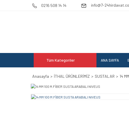
info@7-24hirdavat.c
0216 508 14 14
Tüm Kategoriler
ANA SAYFA
E
Anasayfa
İTHAL ÜRÜNLERİMİZ
SUSTALAR
14 M