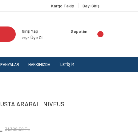
Kargo Takip
Bayi Giriş
Giriş Yap
Sepetim
Üye Ol
veya
PANYALAR
HAKKIMIZDA
İLETİŞİM
 SUSTA ARABALI NIVEUS
L
31.398,58 TL