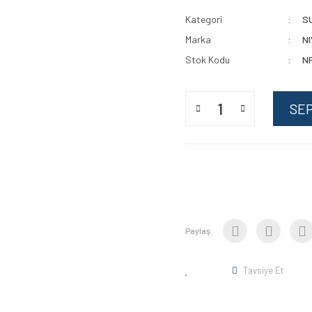
Kategori
S
Marka
N
Stok Kodu
N
SE
Paylaş:
Tavsiye Et