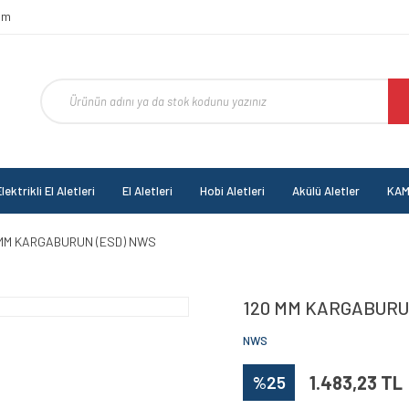
om
lektrikli El Aletleri
El Aletleri
Hobi Aletleri
Akülü Aletler
KAM
 MM KARGABURUN (ESD) NWS
120 MM KARGABURU
NWS
%25
1.483,23 TL