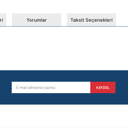
ri
Yorumlar
Taksit Seçenekleri
e diğer konularda yetersiz gördüğünüz noktaları öneri formunu kullanarak tarafımı
Bu ürüne ilk yorumu siz yapın!
iyor.
Yorum Yaz
KAYDOL