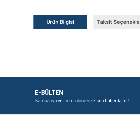
Ürün Bilgisi
Taksit Seçenekle
Bu ürünün fiyat bilgisi, resim, ürün açıklamalarında v
Görüş ve önerileriniz için teşekkür ederiz.
Ürün resmi kalitesiz, bozuk veya görüntülenem
Ürün açıklamasında eksik bilgiler bulunuyor.
E-BÜLTEN
Ürün bilgilerinde hatalar bulunuyor.
Kampanya ve indirimlerden ilk sen haberdar ol!
Ürün fiyatı diğer sitelerden daha pahalı.
Bu ürüne benzer farklı alternatifler olmalı.