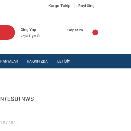
Kargo Takip
Bayi Giriş
Giriş Yap
Sepetim
Üye Ol
veya
PANYALAR
HAKKIMIZDA
İLETİŞİM
N (ESD) NWS
1.977,64 TL