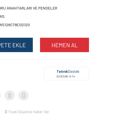
ORU ANAHTARLARI VE PENSELER
WS
WS126C79ESD120
PETE EKLE
HEMEN AL
Teknik
Destek
0216 508 14 14
Fiyatı Düşünce Haber Ver