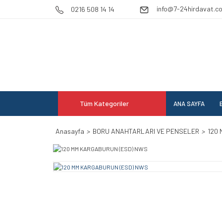
info@7-24hirdavat.c
0216 508 14 14
Tüm Kategoriler
ANA SAYFA
E
Anasayfa
BORU ANAHTARLARI VE PENSELER
120