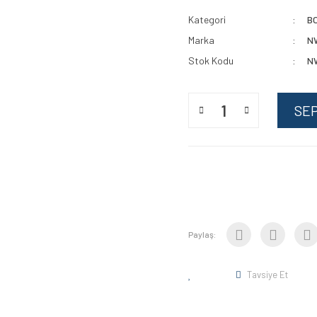
Kategori
B
Marka
N
Stok Kodu
N
SE
Paylaş:
Tavsiye Et