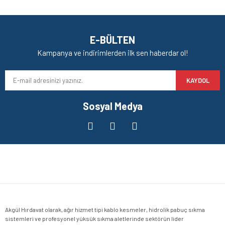
kullanarak tarafımıza iletebilirsiniz.
Görüş ve önerileriniz için teşekkür ederiz.
Yorum Yaz
Ürün resmi kalitesiz, bozuk veya görüntülenemiyor.
E-BÜLTEN
Ürün açıklamasında eksik bilgiler bulunuyor.
Kampanya ve indirimlerden ilk sen haberdar ol!
Ürün bilgilerinde hatalar bulunuyor.
KAYDOL
Ürün fiyatı diğer sitelerden daha pahalı.
Bu ürüne benzer farklı alternatifler olmalı.
Sosyal Medya
Gönder
Akgül Hırdavat olarak, ağır hizmet tipi kablo kesmeler, hidrolik pabuç sıkma
sistemleri ve profesyonel yüksük sıkma aletlerinde sektörün lider