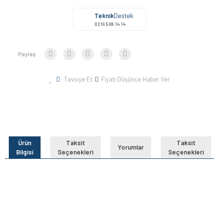
Teknik
Destek
0216 508 14 14
Paylaş:
Tavsiye Et
Fiyatı Düşünce Haber Ver
Ürün
Taksit
Taksit
Yorumlar
Bilgisi
Seçenekleri
Seçenekleri
Bu ürünün fiyat bilgisi, resim, ürün açıklamalarında ve diğer
konularda yetersiz gördüğünüz noktaları öneri formunu
Bu ürüne ilk yorumu siz yapın!