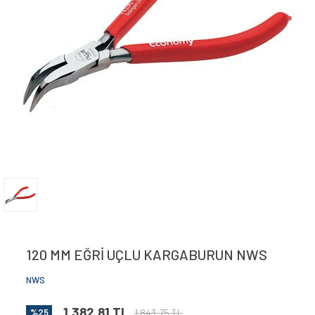
KONNEKTÖR SIKMA ALETLERİ
Zemin Kontrol Lazerleri
MAKASLAR
PAPUÇ SIKMA ALETLERİ
PAPUÇ SIKMA PENSELERİ
PATLATMALI PANÇLAR
RASPALAR
SUSTALAR
YÜKSÜK SIKMA PENSELERİ
120 MM EĞRİ UÇLU KARGABURUN NWS
NWS
1.382,81 TL
1.843,75 TL
%25