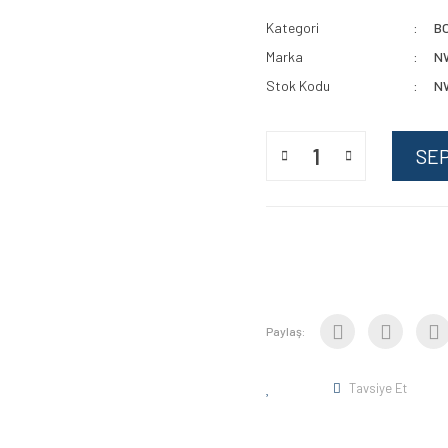
Kategori
B
Marka
N
Stok Kodu
N
SE
Paylaş:
Tavsiye Et