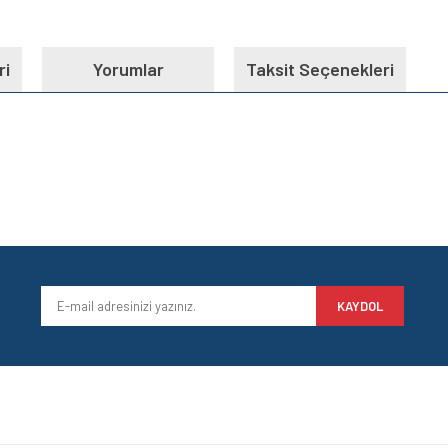
ri
Yorumlar
Taksit Seçenekleri
e diğer konularda yetersiz gördüğünüz noktaları öneri formunu kullanarak tarafımı
Bu ürüne ilk yorumu siz yapın!
iyor.
Yorum Yaz
KAYDOL