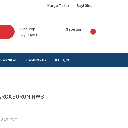
Kargo Takip
Bayi Giriş
Giriş Yap
Sepetim
Üye Ol
veya
PANYALAR
HAKKIMIZDA
İLETİŞİM
KARGABURUN NWS
1.843,75 TL