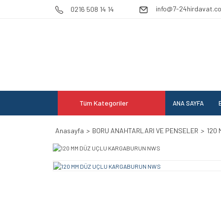
info@7-24hirdavat.c
0216 508 14 14
Tüm Kategoriler
ANA SAYFA
E
Anasayfa
BORU ANAHTARLARI VE PENSELER
120