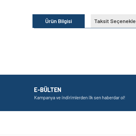
Ürün Bilgisi
Taksit Seçenekle
Bu ürünün fiyat bilgisi, resim, ürün açıklamalarında v
Görüş ve önerileriniz için teşekkür ederiz.
Ürün resmi kalitesiz, bozuk veya görüntülenem
Ürün açıklamasında eksik bilgiler bulunuyor.
E-BÜLTEN
Ürün bilgilerinde hatalar bulunuyor.
Kampanya ve indirimlerden ilk sen haberdar ol!
Ürün fiyatı diğer sitelerden daha pahalı.
Bu ürüne benzer farklı alternatifler olmalı.