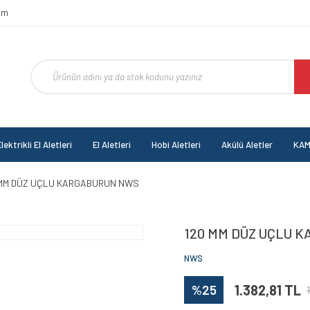
om
lektrikli El Aletleri
El Aletleri
Hobi Aletleri
Akülü Aletler
KAM
 MM DÜZ UÇLU KARGABURUN NWS
120 MM DÜZ UÇLU 
NWS
%25
1.382,81 TL