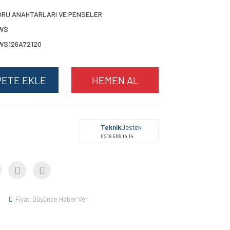
ORU ANAHTARLARI VE PENSELER
WS
WS126A72120
PETE EKLE
HEMEN AL
Teknik
Destek
0216 508 14 14
Fiyatı Düşünce Haber Ver