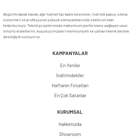
Akgül Hırdavat olarak, ağır hizmet tipi kablo kesmeler, hidrolik pabuç sıkma
sistemleri ve profesyonel yüksük sıkma aletlerinde sektörün lider
tedarikçisiyiz. Teknik projelerinizde maksimum performans sağlayan uzun
ömürlü el aletlerini, koşulsuz müşteri memnuniyeti ve uzman teknik destek
desteğiyle sunuyoruz.
KAMPANYALAR
En Yeniler
İndirimdekiler
Haftanın Fırsatları
En Çok Satanlar
KURUMSAL
Hakkımızda
Showroom