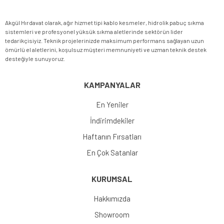
Akgül Hırdavat olarak, ağır hizmet tipi kablo kesmeler, hidrolik pabuç sıkma
sistemleri ve profesyonel yüksük sıkma aletlerinde sektörün lider
tedarikçisiyiz. Teknik projelerinizde maksimum performans sağlayan uzun
ömürlü el aletlerini, koşulsuz müşteri memnuniyeti ve uzman teknik destek
desteğiyle sunuyoruz.
KAMPANYALAR
En Yeniler
İndirimdekiler
Haftanın Fırsatları
En Çok Satanlar
KURUMSAL
Hakkımızda
Showroom