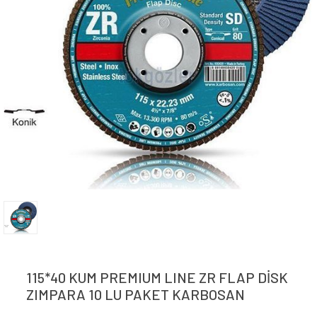
KONNEKTÖR SIKMA ALETLERİ
Zemin Kontrol Lazerleri
MAKASLAR
PAPUÇ SIKMA ALETLERİ
PAPUÇ SIKMA PENSELERİ
PATLATMALI PANÇLAR
RASPALAR
SUSTALAR
YÜKSÜK SIKMA PENSELERİ
115*40 KUM PREMIUM LINE ZR FLAP DİSK
ZIMPARA 10 LU PAKET KARBOSAN