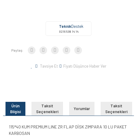
Teknik
Destek
0216 508 14 14
Paylaş:
Tavsiye Et
Fiyatı Düşünce Haber Ver
Ürün
Taksit
Taksit
Yorumlar
Bilgisi
Seçenekleri
Seçenekleri
115*40 KUM PREMIUM LINE ZR FLAP DİSK ZIMPARA 10 LU PAKET
KARBOSAN