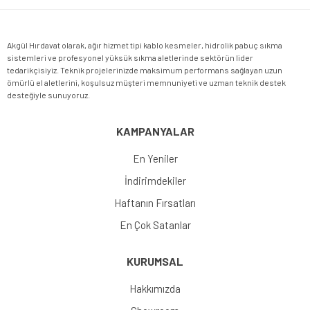
Akgül Hırdavat olarak, ağır hizmet tipi kablo kesmeler, hidrolik pabuç sıkma
sistemleri ve profesyonel yüksük sıkma aletlerinde sektörün lider
tedarikçisiyiz. Teknik projelerinizde maksimum performans sağlayan uzun
ömürlü el aletlerini, koşulsuz müşteri memnuniyeti ve uzman teknik destek
desteğiyle sunuyoruz.
KAMPANYALAR
En Yeniler
İndirimdekiler
Haftanın Fırsatları
En Çok Satanlar
KURUMSAL
Hakkımızda