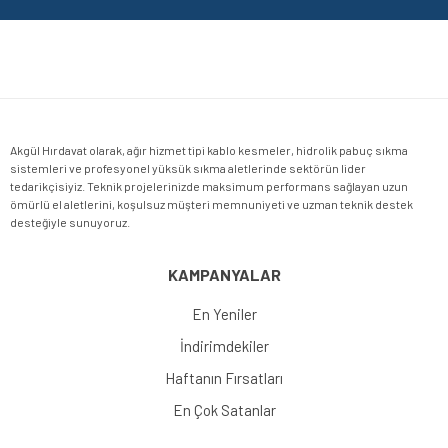
Gönder
Akgül Hırdavat olarak, ağır hizmet tipi kablo kesmeler, hidrolik pabuç sıkma
sistemleri ve profesyonel yüksük sıkma aletlerinde sektörün lider
tedarikçisiyiz. Teknik projelerinizde maksimum performans sağlayan uzun
ömürlü el aletlerini, koşulsuz müşteri memnuniyeti ve uzman teknik destek
desteğiyle sunuyoruz.
KAMPANYALAR
En Yeniler
İndirimdekiler
Haftanın Fırsatları
En Çok Satanlar