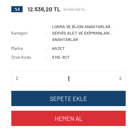
12.536,20 TL
13.196,00 TL
%5
LOKMA VE BİJON ANAHTARLAR
,
Kategori
SERVİS ALET VE EKİPMANLARI
,
ANAHTARLAR
Marka
HAZET
Stok Kodu
5110-3CT
SEPETE EKLE
HEMEN AL