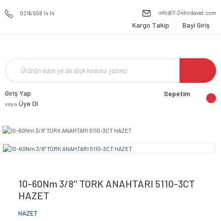
info@7-24hirdavat.com
0216 508 14 14
Kargo Takip
Bayi Giriş
Giriş Yap
Sepetim
Üye Ol
veya
10-60Nm 3/8'' TORK ANAHTARI 5110-3CT
HAZET
HAZET